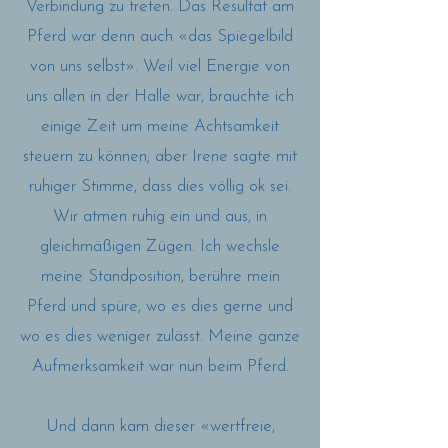
Verbindung zu treten. Das Resultat am
Pferd war denn auch «das Spiegelbild
von uns selbst». Weil viel Energie von
uns allen in der Halle war, brauchte ich
einige Zeit um meine Achtsamkeit
steuern zu können; aber Irene sagte mit
ruhiger Stimme, dass dies völlig ok sei.
Wir atmen ruhig ein und aus, in
gleichmäßigen Zügen. Ich wechsle
meine Standposition, berühre mein
Pferd und spüre, wo es dies gerne und
wo es dies weniger zulässt. Meine ganze
Aufmerksamkeit war nun beim Pferd.
Und dann kam dieser «wertfreie,