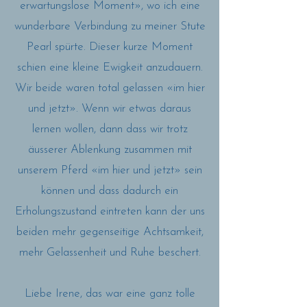
erwartungslose Moment», wo ich eine
wunderbare Verbindung zu meiner Stute
Pearl spürte. Dieser kurze Moment
schien eine kleine Ewigkeit anzudauern.
Wir beide waren total gelassen «im hier
und jetzt». Wenn wir etwas daraus
lernen wollen, dann dass wir trotz
äusserer Ablenkung zusammen mit
unserem Pferd «im hier und jetzt» sein
können und dass dadurch ein
Erholungszustand eintreten kann der uns
beiden mehr gegenseitige Achtsamkeit,
mehr Gelassenheit und Ruhe beschert.
Liebe Irene, das war eine ganz tolle