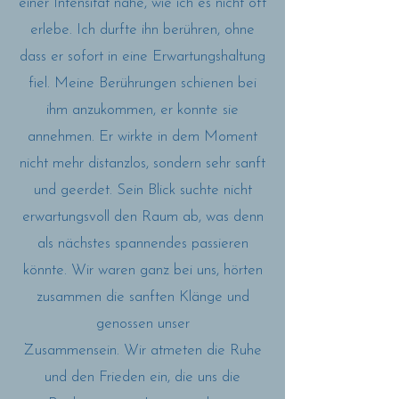
einer Intensität nahe, wie ich es nicht oft
erlebe. Ich durfte ihn berühren, ohne
dass er sofort in eine Erwartungshaltung
fiel. Meine Berührungen schienen bei
ihm anzukommen, er konnte sie
annehmen. Er wirkte in dem Moment
nicht mehr distanzlos, sondern sehr sanft
und geerdet. Sein Blick suchte nicht
erwartungsvoll den Raum ab, was denn
als nächstes spannendes passieren
könnte. Wir waren ganz bei uns, hörten
zusammen die sanften Klänge und
genossen unser
Zusammensein. Wir atmeten die Ruhe
und den Frieden ein, die uns die