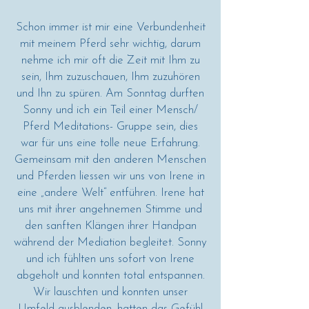
Schon immer ist mir eine Verbundenheit
mit meinem Pferd sehr wichtig, darum
nehme ich mir oft die Zeit mit Ihm zu
sein, Ihm zuzuschauen, Ihm zuzuhören
und Ihn zu spüren. Am Sonntag durften
Sonny und ich ein Teil einer Mensch/
Pferd Meditations- Gruppe sein, dies
war für uns eine tolle neue Erfahrung.
Gemeinsam mit den anderen Menschen
und Pferden liessen wir uns von Irene in
eine „andere Welt“ entführen. Irene hat
uns mit ihrer angehnemen Stimme und
den sanften Klängen ihrer Handpan
während der Mediation begleitet. Sonny
und ich fühlten uns sofort von Irene
abgeholt und konnten total entspannen.
Wir lauschten und konnten unser
Umfeld ausblenden, hatten das Gefühl