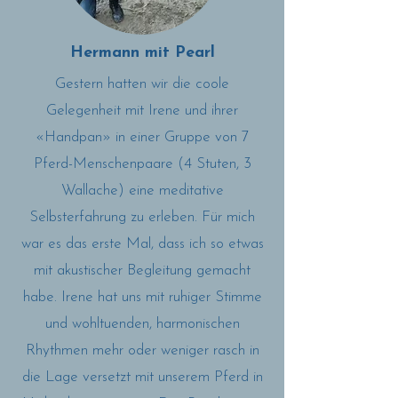
Hermann mit Pearl
Gestern hatten wir die coole
Gelegenheit mit Irene und ihrer
«Handpan» in einer Gruppe von 7
Pferd-Menschenpaare (4 Stuten, 3
Wallache) eine meditative
Selbsterfahrung zu erleben. Für mich
war es das erste Mal, dass ich so etwas
mit akustischer Begleitung gemacht
habe. Irene hat uns mit ruhiger Stimme
und wohltuenden, harmonischen
Rhythmen mehr oder weniger rasch in
die Lage versetzt mit unserem Pferd in