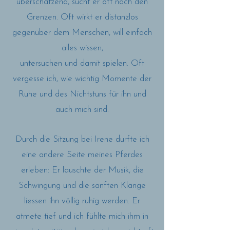
überschätzend, sucht er oft nach den
Grenzen. Oft wirkt er distanzlos
gegenüber dem Menschen, will einfach
alles wissen,
untersuchen und damit spielen. Oft
vergesse ich, wie wichtig Momente der
Ruhe und des Nichtstuns für ihn und
auch mich sind.
Durch die Sitzung bei Irene durfte ich
eine andere Seite meines Pferdes
erleben: Er lauschte der Musik, die
Schwingung und die sanften Klänge
liessen ihn völlig ruhig werden. Er
atmete tief und ich fühlte mich ihm in