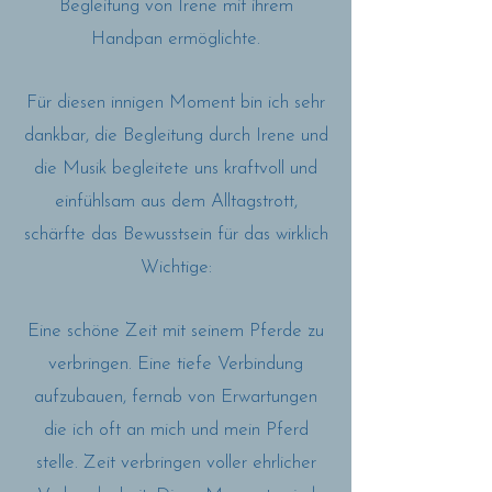
Begleitung von Irene mit ihrem
Handpan ermöglichte.
Für diesen innigen Moment bin ich sehr
dankbar, die Begleitung durch Irene und
die Musik begleitete uns kraftvoll und
einfühlsam aus dem Alltagstrott,
schärfte das Bewusstsein für das wirklich
Wichtige:
Eine schöne Zeit mit seinem Pferde zu
verbringen. Eine tiefe Verbindung
aufzubauen, fernab von Erwartungen
die ich oft an mich und mein Pferd
stelle. Zeit verbringen voller ehrlicher