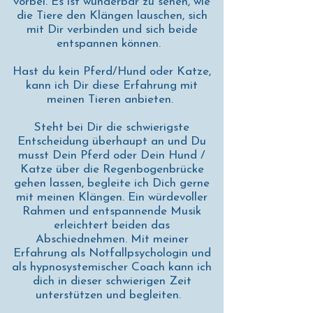
vorbei. Es ist wunderbar zu sehen, wie
die Tiere den Klängen lauschen, sich
mit Dir verbinden und sich beide
entspannen können.
Hast du kein Pferd/Hund oder Katze,
kann ich Dir diese Erfahrung mit
meinen Tieren anbieten.
Steht bei Dir die schwierigste
Entscheidung überhaupt an und Du
musst Dein Pferd oder Dein Hund /
Katze über die Regenbogenbrücke
gehen lassen, begleite ich Dich gerne
mit meinen Klängen. Ein würdevoller
Rahmen und entspannende Musik
erleichtert beiden das
Abschiednehmen. Mit meiner
Erfahrung als Notfallpsychologin und
als hypnosystemischer Coach kann ich
dich in dieser schwierigen Zeit
unterstützen und begleiten.